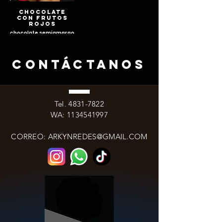
CHOCOLATE
CON FRUTOS
ROJOS
chocolate semiamargo
con centro de frutos
rojos.
CONTáCTANOS
Tel.
4831-7822
WA:
1134541997
CORREO:
ARKYNREDES@GMAIL.COM