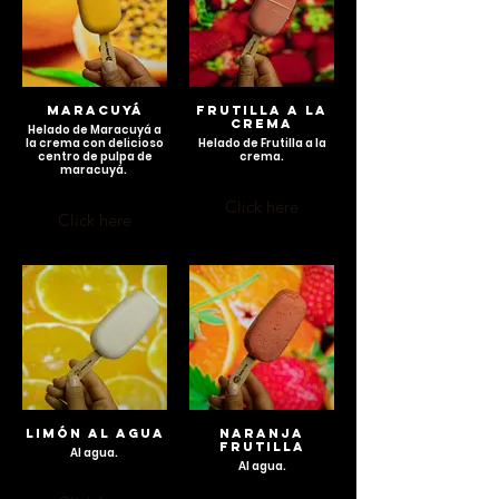
MARACUYÁ
FRUTILLA A LA
CREMA
Helado de Maracuyá a
la crema con delicioso
Helado de Frutilla a la
centro de pulpa de
crema.
maracuyá.
Click here
Click here
LIMÓN AL AGUA
NARANJA
FRUTILLA
Al agua.
Al agua.