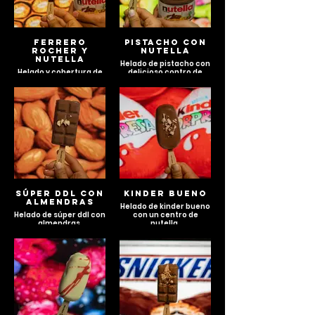
FERRERO
PISTACHO CON
ROCHER Y
NUTELLA
NUTELLA
Helado de pistacho con
Helado y cobertura de
delicioso contro de
ferrero con delicioso
nutella.
centro de nutella.
SÚPER DDL CON
KINDER BUENO
ALMENDRAS
Helado de kinder bueno
Helado de súper ddl con
con un centro de
almendras.
nutella.