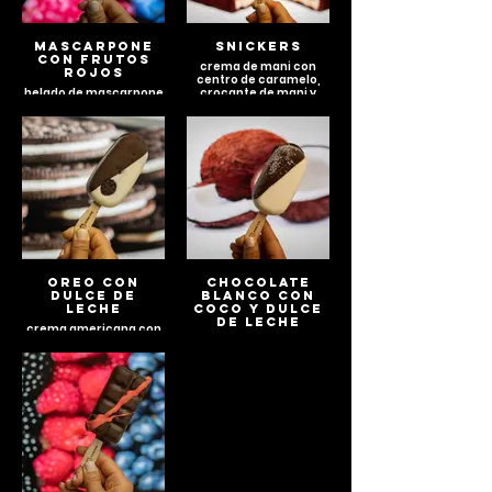
MASCARPONE
SNICKERS
CON FRUTOS
crema de mani con
ROJOS
centro de caramelo,
helado de mascarpone
crocante de mani y
con centro de frutos
dulce de leche
rojos.
OREO CON
CHOCOLATE
DULCE DE
BLANCO CON
LECHE
COCO Y DULCE
DE LECHE
crema americana con
oreos y dulce de leche
gourmet.